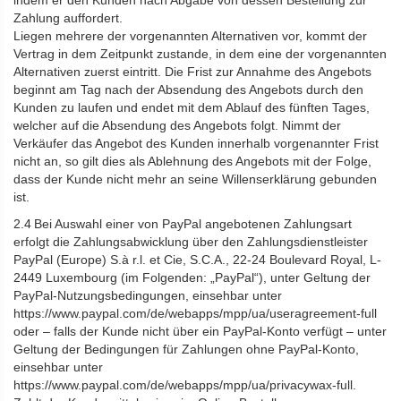
indem er den Kunden nach Abgabe von dessen Bestellung zur
Zahlung auffordert.
Liegen mehrere der vorgenannten Alternativen vor, kommt der
Vertrag in dem Zeitpunkt zustande, in dem eine der vorgenannten
Alternativen zuerst eintritt. Die Frist zur Annahme des Angebots
beginnt am Tag nach der Absendung des Angebots durch den
Kunden zu laufen und endet mit dem Ablauf des fünften Tages,
welcher auf die Absendung des Angebots folgt. Nimmt der
Verkäufer das Angebot des Kunden innerhalb vorgenannter Frist
nicht an, so gilt dies als Ablehnung des Angebots mit der Folge,
dass der Kunde nicht mehr an seine Willenserklärung gebunden
ist.
2.4 Bei Auswahl einer von PayPal angebotenen Zahlungsart
erfolgt die Zahlungsabwicklung über den Zahlungsdienstleister
PayPal (Europe) S.à r.l. et Cie, S.C.A., 22-24 Boulevard Royal, L-
2449 Luxembourg (im Folgenden: „PayPal“), unter Geltung der
PayPal-Nutzungsbedingungen, einsehbar unter
https://www.paypal.com/de/webapps/mpp/ua/useragreement-full
oder – falls der Kunde nicht über ein PayPal-Konto verfügt – unter
Geltung der Bedingungen für Zahlungen ohne PayPal-Konto,
einsehbar unter
https://www.paypal.com/de/webapps/mpp/ua/privacywax-full.